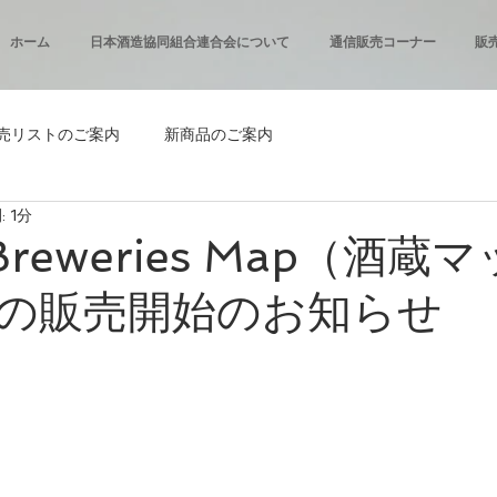
ホーム
日本酒造協同組合連合会について
通信販売コーナー
販
売リストのご案内
新商品のご案内
 1分
Breweries Map（酒蔵
の販売開始のお知らせ