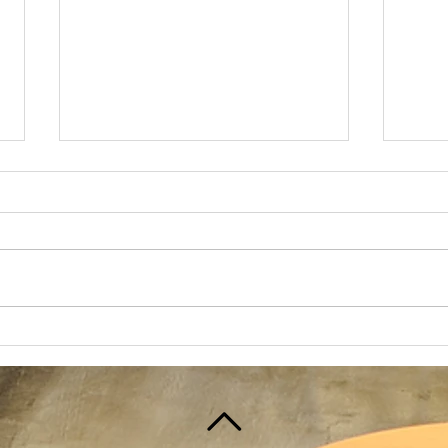
10月16日(水)午前中 休館の
お知らせ
めっきり寒くなってきた、今日こ
の頃、いかがお過ごしでしょう
か？ 日本の酒情報館です。 さ
て、来週の１０月１６日(水)です
が、急ではございますが、在庫棚
「今
卸し作業により、 午前中の１０
リス
時～１２時までの間、休館させて
頂きます。...