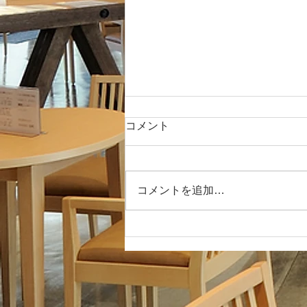
年末年始の営業のお知らせ
コメント
寒空が続く今日この頃、いかがお
過ごしでしょうか？ 日本の酒情
報館です。体調には充分に注意し
コメントを追加…
てくださいね。 さて、日本の酒
情報館の本年中の営業も残すとこ
ろ、後１週間となりました。 本
年中もご利用頂いたお客様は、誠
にありがとうございました。 来
年もよろしくお願い申し上げま
す。...