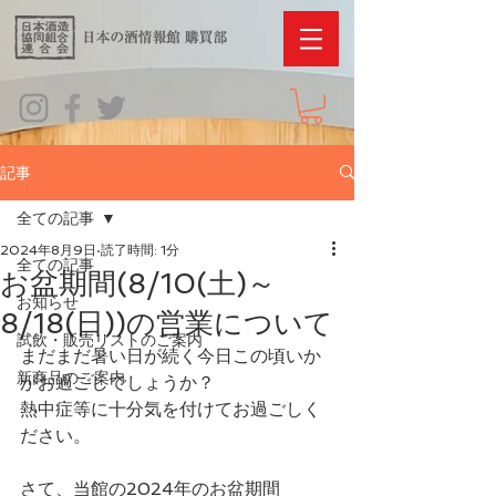
記事
全ての記事
2024年8月9日
読了時間: 1分
全ての記事
お盆期間(8/10(土)～
お知らせ
8/18(日))の営業について
試飲・販売リストのご案内
まだまだ暑い日が続く今日この頃いか
新商品のご案内
がお過ごしでしょうか？
熱中症等に十分気を付けてお過ごしく
ださい。
さて、当館の2024年のお盆期間