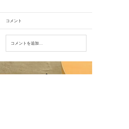
10月16日(水)午前中 休
館のお知らせ
めっきり寒くなってきた、今
コメント
日この頃、いかがお過ごしで
しょうか？ 日本の酒情報館
です。 さて、来週の１０月
コメントを追加…
「今すぐ購入」
１６日(水)ですが、急ではご
い物リスト」機
ざいますが、在庫棚卸し作業
お知らせ
により、 午前中の１０時～
１２時までの間、休館させて
頂きます。...
〒105-0003
東京都港区西新橋1-6-15 日本酒造虎ノ門