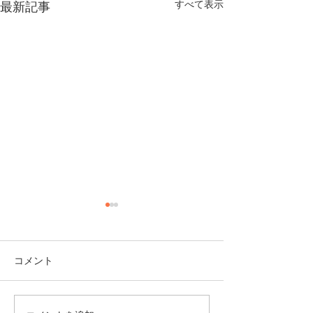
すべて表示
最新記事
10月16日(水)午前中 休
館のお知らせ
めっきり寒くなってきた、今
コメント
日この頃、いかがお過ごしで
しょうか？ 日本の酒情報館
です。 さて、来週の１０月