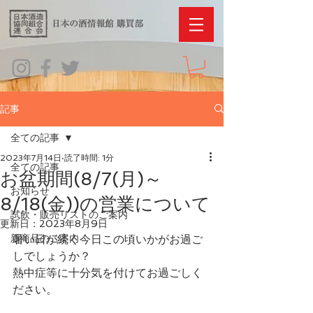
記事
全ての記事
2023年7月14日
読了時間: 1分
全ての記事
お盆期間(8/7(月)～
お知らせ
8/18(金))の営業について
試飲・販売リストのご案内
更新日：
2023年8月9日
新商品のご案内
暑い日が続く今日この頃いかがお過ご
しでしょうか？
熱中症等に十分気を付けてお過ごしく
ださい。