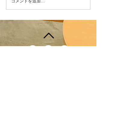
コメントを追加…
「今すぐ購入」
１６日(水)ですが、急ではご
い物リスト」機
ざいますが、在庫棚卸し作業
お知らせ
により、 午前中の１０時～
１２時までの間、休館させて
頂きます。...
〒105-0003
東京都港区西新橋1-6-15 日本酒造虎ノ門
ビル1F
TEL03-3519-2091
利用規約
​プライバシーポリシー
​特定商取引法に基づく標記