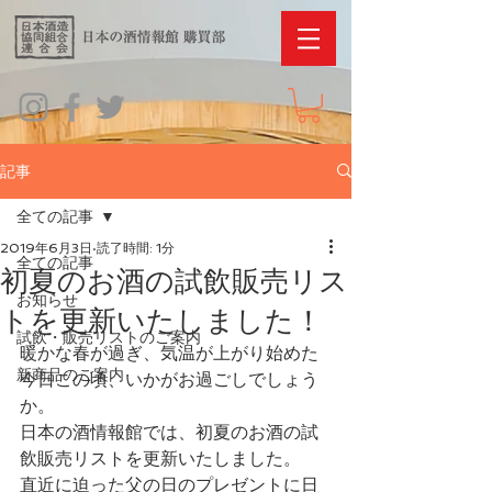
記事
全ての記事
2019年6月3日
読了時間: 1分
全ての記事
初夏のお酒の試飲販売リス
お知らせ
トを更新いたしました！
試飲・販売リストのご案内
暖かな春が過ぎ、気温が上がり始めた
新商品のご案内
今日この頃、いかがお過ごしでしょう
か。
日本の酒情報館では、初夏のお酒の試
飲販売リストを更新いたしました。
直近に迫った父の日のプレゼントに日