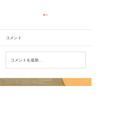
台風接近のため8
（金）は閉館と
きます
大きな勢力を持つ
コメント
近のため、明日は
道各線に運休やダ
が予想されます。
コメントを追加…
「今すぐ購入」、「ほし
情報館は、8月16日
い物リスト」機能追加の
日閉館させて頂く
お知らせ
しました。 ご来
様にはご迷惑をお
ますが、またのご
ち申し上げておりま