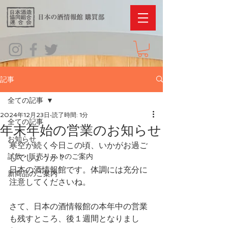
記事
全ての記事
2024年12月23日
読了時間: 1分
全ての記事
年末年始の営業のお知らせ
お知らせ
寒空が続く今日この頃、いかがお過ご
試飲・販売リストのご案内
しでしょうか？
日本の酒情報館です。体調には充分に
新商品のご案内
注意してくださいね。
さて、日本の酒情報館の本年中の営業
も残すところ、後１週間となりまし