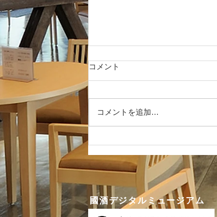
ひやおろし試飲セット更新の
コメント
お知らせ
秋晴れの今日、いかがお過ごしで
しょうか？ お仕事終わりに秋の
コメントを追加…
お酒はいかがでしょうか？ さ
て、日本の酒情報館のひやおろし
試飲セットは本日から更新されま
した！ 「ひやおろし」ってどん
な日本酒？というお客様も、こち
らをぜひお試しください！ ひや
おろしとは？...
國酒デジタルミュージアム