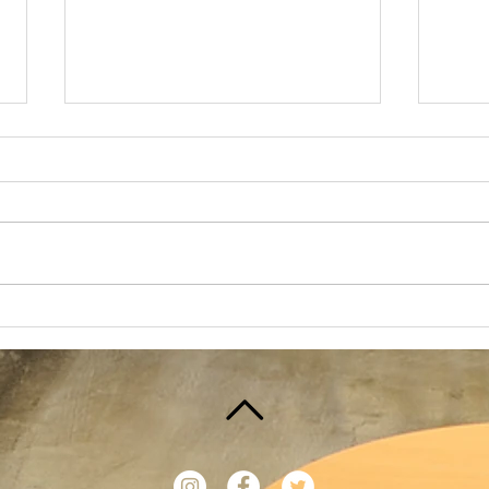
試飲セット、ひやおろし試飲
試飲
セット更新のお知らせ
１日
朝はあいにくの雨でしたが、日中
頃、
は久しぶりに少し暖かった今日、
日本
いかがお過ごしでしょうか？気温
急事
の変化には十分気を付けて、体調
10
管理はしっかりとおこなってくだ
試飲
さいね。 さて、日本の酒情報館
販売
では、定期的に試飲セットの更新
月 
をおこなっております。...