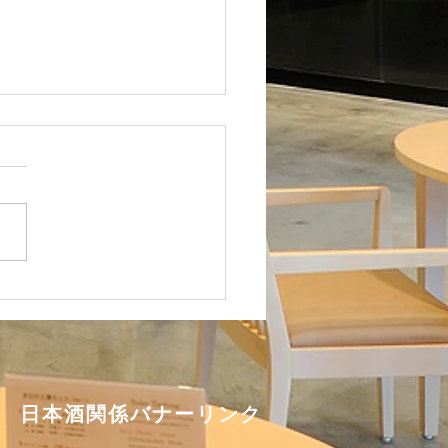
販売再開のお知らせ
の寒暖差が激しい、今日この
いかがお過ごしでしょうか？
の酒情報館では、東京都の緊
態宣言解除に伴い、2021年
月4日（月）の午前10時より
販売を再開致します。 試飲
開始時期 ２０２１年１０
４日（月） 午前１０時～...
​日本酒関係バナーリンク