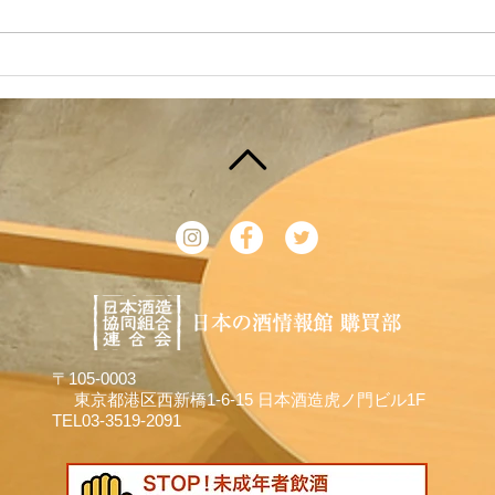
japansake.kyoudou ) として、
染症
Instagramをはじめました！ 日
ごし
本の酒情報館で販売している商品
情報
や、試飲セットについて情報発信
ろ、
していこうと思いますので、ご興
もご
味のある方はフ...
ござ
お願
〒105-0003
東京都港区西新橋1-6-15 日本酒造虎ノ門ビル1F
TEL03-3519-2091