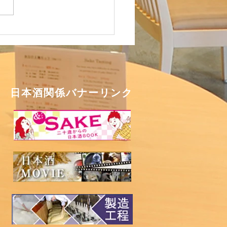
対策に充分に気を付けてお過
ください。 さて、日本の酒
館の本年中の営業も残すとこ
後２日となります。 本年中
利用いただき誠にありがとう
いました。 来年もよろしく
い申し上げます。...
​日本酒関係バナーリンク