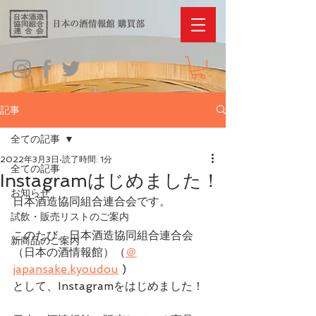
記事
全ての記事
2022年3月3日
読了時間: 1分
全ての記事
Instagramはじめました！
お知らせ
日本酒造協同組合連合会です。
試飲・販売リストのご案内
このたび、日本酒造協同組合連合会
新商品のご案内
（日本の酒情報館）（
＠
japansake.kyoudou
 )
として、Instagramをはじめました！