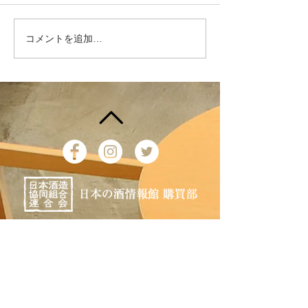
がお過ごしでしょうか？ 引
配が見え始めた今
き続き感染症対策に充分に気
かがお過ごしでし
を付けてお過ごしください。
緊急事態宣言も明
コメントを追加…
さて、日本の酒情報館の本年
わいも少しずつ戻
中の営業も残すところ、後２
る印象があります
日となります。 本年中もご
日本の酒情報館で
利用いただき誠にありがとう
行っている 『キ
ございました。 来年もよろ
スで「トキメク、
しくお願い申し上げます。...
ク。」地元応援キ
ン』に参加しています
〒105-0003
東京都港区西新橋1-6-15 日本酒造虎ノ門
ビル1F
TEL03-3519-2091
利用規約