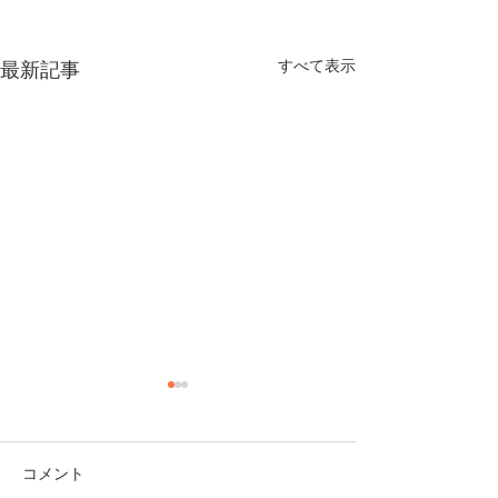
すべて表示
最新記事
年末年始の営業日と干支
キャッシュレス
枡・樽酒セットプレゼン
メク、ミナトク
トキャンペーンについて
応援キャンペー
寒空が続く今日この頃、いか
すっかり秋も深ま
コメント
らせ